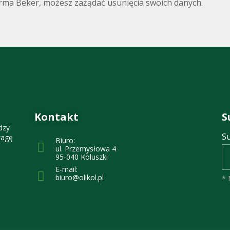
firma Beker, możesz zażądać usunięcia swoich danych.
Kontakt
S
dzy
S
wagę
Biuro:
ul. Przemysłowa 4
95-040 Koluszki
E-mail:
biuro@olikol.pl
* 