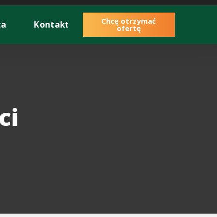
Chcę otrzymać
za
Kontakt
ofertę
ci