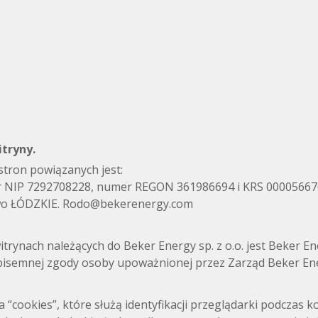
itryny.
tron powiązanych jest:
r NIP 7292708228, numer REGON 361986694 i KRS 0000566769,
two ŁÓDZKIE. Rodo@bekerenergy.com
itrynach należących do Beker Energy sp. z o.o. jest Beker Ener
u pisemnej zgody osoby upoważnionej przez Zarząd Beker Ener
“cookies”, które służą identyfikacji przeglądarki podczas ko