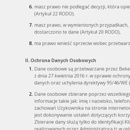
masz prawo nie podlegać decyzji, która op
(Artykuł 22 RODO).
masz prawo, w wymienionych przypadkach, p
dostarczono te dane (Artykuł 20 RODO),
ma prawo wnieść sprzeciw wobec przetwarz
II. Ochrona Danych Osobowych
Dane osobowe są przetwarzane przez Beker 
z dnia 27 kwietnia 2016 r. w sprawie ochr
danych oraz uchylenia dyrektywy 95/46/WE 
Dane osobowe zbierane poprzez wszelkiego 
informacje takie jak: imię i nazwisko, telef
zachowań Użykownika na stronie internetow
jest dokonywanie ustaleń dotyczących korzy
Zbierane dany służą tylko do identyfikacji 
realizowanych przez Administratora tj: w c