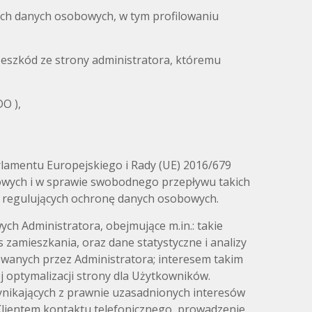
ich danych osobowych, w tym profilowaniu
eszkód ze strony administratora, któremu
O ),
lamentu Europejskiego i Rady (UE) 2016/679
bowych i w sprawie swobodnego przepływu takich
w regulujących ochronę danych osobowych.
h Administratora, obejmujące m.in.: takie
s zamieszkania, oraz dane statystyczne i analizy
wanych przez Administratora; interesem takim
j optymalizacji strony dla Użytkowników.
 wynikających z prawnie uzasadnionych interesów
 Klientem kontaktu telefonicznego, prowadzenie