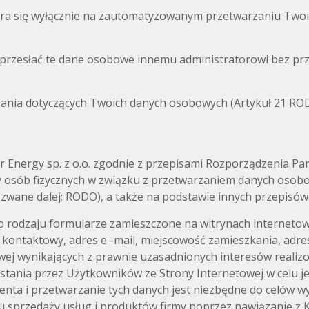
iera się wyłącznie na zautomatyzowanym przetwarzaniu Two
rzesłać te dane osobowe innemu administratorowi bez prz
ania dotyczących Twoich danych osobowych (Artykuł 21 ROD
Energy sp. z o.o. zgodnie z przepisami Rozporządzenia Par
ony osób fizycznych w związku z przetwarzaniem danych oso
(zwane dalej: RODO), a także na podstawie innych przepisó
rodzaju formularze zamieszczone na witrynach internetowyc
on kontaktowy, adres e -mail, miejscowość zamieszkania, adre
ej wynikających z prawnie uzasadnionych interesów realizo
stania przez Użytkowników ze Strony Internetowej w celu je
Klienta i przetwarzanie tych danych jest niezbędne do celów
elu sprzedaży usług i produktów firmy poprzez nawiązanie z