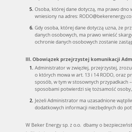
Osoba, której dane dotyczą, ma prawo dno w
wniesiony na adres: RODO@bekerenergy.c
Gdy osoba, której dane dotyczą uzna, że pr
danych osobowych, ma prawo wnieść skargę
ochronie danych osobowych zostanie zastą
III. Obowiązek przejrzystej komunikacji Adm
Administrator w zwięzłej, przejrzystej, zrozu
o których mowa w art. 13 i 14 RODO, oraz pr
sposób, w tym w stosownych przypadkach – ele
sposobami potwierdzi się tożsamość osoby, 
Jeżeli Administrator ma uzasadnione wątpli
dodatkowych informacji niezbędnych do potw
W Beker Energy sp. z o.o. dbamy o bezpieczeńst