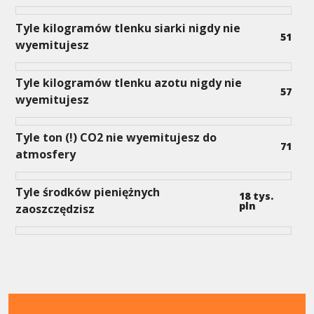
Tyle kilogramów tlenku siarki nigdy nie
51
wyemitujesz
Tyle kilogramów tlenku azotu nigdy nie
57
wyemitujesz
Tyle ton (!) CO2 nie wyemitujesz do
71
atmosfery
Tyle środków pieniężnych
18
tys.
pln
zaoszczędzisz