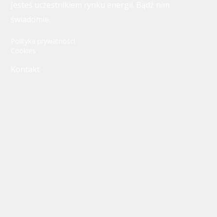
Jesteś uczestnikiem rynku energii. Bądź nim
świadomie.
Polityka prywatności
Cookies
Kontakt
Biuro:
ul. Przemysłowa 4
95-040 Koluszki
E-mail:
biuro@olikol.pl